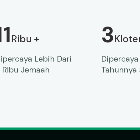
11
3
Ribu +
Klote
ipercaya Lebih Dari
Dipercaya
1 RIbu Jemaah
Tahunnya S