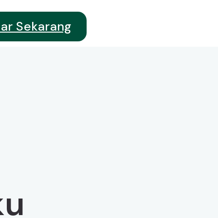
tar Sekarang
ku