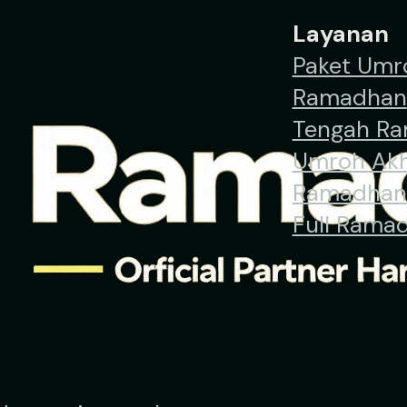
Layanan
Paket Umr
Ramadhan
Tengah R
Umroh Akh
Ramadhan
Full Rama