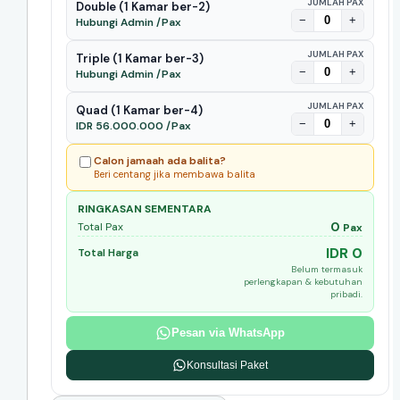
JUMLAH PAX
Double (1 Kamar ber-2)
−
+
Hubungi Admin /Pax
JUMLAH PAX
Triple (1 Kamar ber-3)
−
+
Hubungi Admin /Pax
JUMLAH PAX
Quad (1 Kamar ber-4)
−
+
IDR 56.000.000 /Pax
Calon jamaah ada balita?
Beri centang jika membawa balita
RINGKASAN SEMENTARA
0
Total Pax
Pax
IDR 0
Total Harga
Belum termasuk
perlengkapan & kebutuhan
pribadi.
Pesan via WhatsApp
Konsultasi Paket