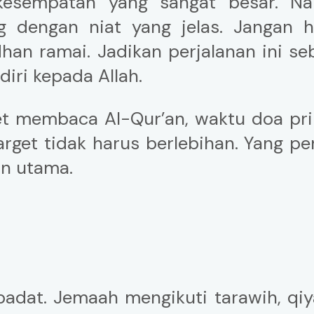
esempatan yang sangat besar. Na
g dengan niat yang jelas. Jangan 
an ramai. Jadikan perjalanan ini se
ri kepada Allah.
get membaca Al-Qur’an, waktu doa pri
rget tidak harus berlebihan. Yang pe
an utama.
padat. Jemaah mengikuti tarawih, qi