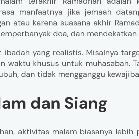
alam terakhir Ramadhan adalah k
rasa manfaatnya jika jemaah datan
an atau karena suasana akhir Ramadh
mperbanyak doa, dan mendekatkan di
 ibadah yang realistis. Misalnya tar
dan waktu khusus untuk muhasabah. Ta
ubuh, dan tidak mengganggu kewajib
lam dan Siang
an, aktivitas malam biasanya lebih 