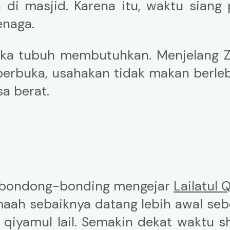
di masjid. Karena itu, waktu siang 
enaga.
jika tubuh membutuhkan. Menjelang 
 berbuka, usahakan tidak makan berle
a berat.
erbondong-bonding mengejar
Lailatul 
maah sebaiknya datang lebih awal se
 qiyamul lail. Semakin dekat waktu sh