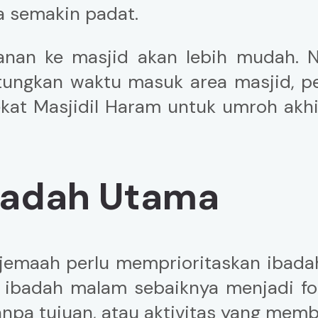
a semakin padat.
lanan ke masjid akan lebih mudah. 
ngkan waktu masuk area masjid, pem
el dekat Masjidil Haram untuk umroh a
Ibadah Utama
, jemaah perlu memprioritaskan ibada
dan ibadah malam sebaiknya menjadi f
anpa tujuan, atau aktivitas yang memb