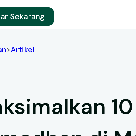
tar Sekarang
an
>
Artikel
ksimalkan 10